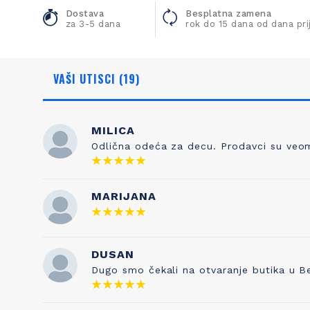
Dostava
Besplatna zamena
za 3-5 dana
rok do 15 dana od dana pr
VAŠI UTISCI (19)
MILICA
Odlična odeća za decu. Prodavci su veoma
NAŠA ISTORIJA
ZNANJE
MARIJANA
Otkud ime Petit Bateau? To nema nikakve
Kada sami
veze sa čarapama, prvobitnim poslom
pravilo je 
Pierrea Valtona kada je osnovao kompaniju
DUSAN
testira
1893. Sve je počelo od njegovog sina
kvaliteta s
Dugo smo čekali na otvaranje butika u B
Etiennea, koji je izumeo gaće 1918. godine, a
je naša tr
inspirisan je francuskom vrtićkom
pesmicom „Maman les p'tits bateauk“ koju