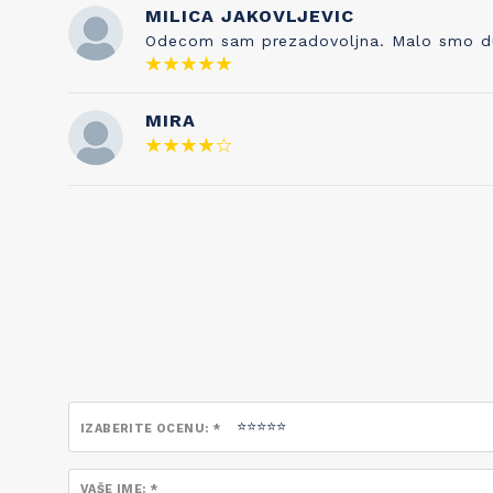
je njegova supruga pevala njihovoj deci. I
MILICA JAKOVLJEVIC
tako su brend i ova pesmica postale
Odecom sam prezadovoljna. Malo smo duze 
neraskidivo povezane!
MIRA
IZABERITE OCENU: *
VAŠE IME: *