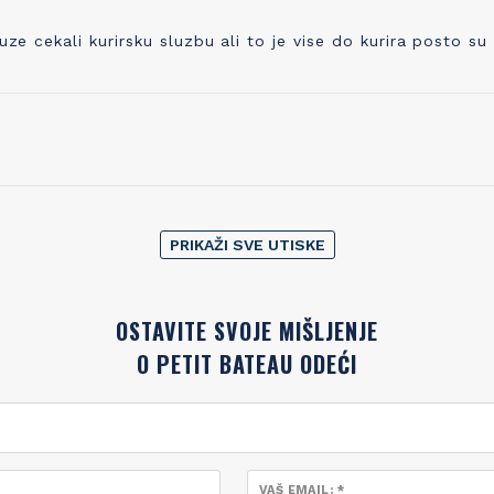
cekali kurirsku sluzbu ali to je vise do kurira posto su
PRIKAŽI SVE UTISKE
OSTAVITE SVOJE MIŠLJENJE
O PETIT BATEAU ODEĆI
VAŠ EMAIL: *