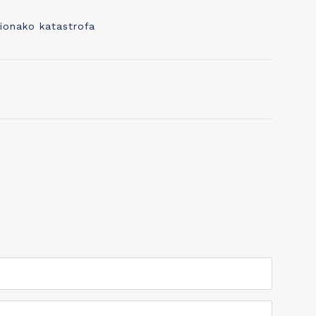
aktivnosti usmerene na razvijanje
kreativnosti dece ili čak beba.
 ionako katastrofa