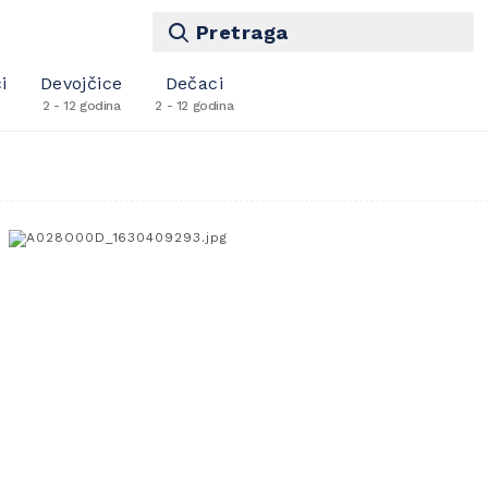
Pretraga
i
Devojčice
Dečaci
2 - 12 godina
2 - 12 godina