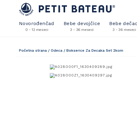
Novorođenčad
Bebe devojčice
Bebe dečac
0 - 12 meseci
3 - 36 meseci
3 - 36 meseci
Početna strana
/
Odeca
/
Bokserice Za Decaka Set 2kom