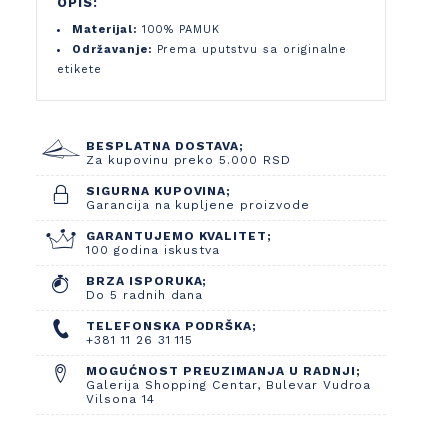
OPIS:
Materijal:
100% PAMUK
Održavanje:
Prema uputstvu sa originalne
etikete
BESPLATNA DOSTAVA;
Za kupovinu preko 5.000 RSD
SIGURNA KUPOVINA;
Garancija na kupljene proizvode
GARANTUJEMO KVALITET;
100 godina iskustva
BRZA ISPORUKA;
Do 5 radnih dana
TELEFONSKA PODRŠKA;
+381 11 26 31 115
MOGUĆNOST PREUZIMANJA U RADNJI;
Galerija Shopping Centar, Bulevar Vudroa
Vilsona 14