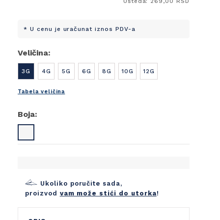
Ušteda: 269,00 RSD
* U cenu je uračunat iznos PDV-a
Veličina:
3G
4G
5G
6G
8G
10G
12G
Tabela veličina
Boja:
Ukoliko poručite sada,
proizvod
vam može stići do utorka
!