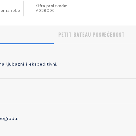
Šifra proizvoda:
ijema robe
A028O00
PETIT BATEAU POSVEĆENOST
 ljubazni i ekspeditivni.
, KVALITETNO PLETENJE
IZBOR ODGOVORNOG P
 pletete 98% svoje odeće, prvo
Pored prepoznatljivog kvaliteta 
odabrati kvalitetno predivo koje je
trudimo se i da proizvedemo o
no, praćeno merama kontrole
ostavlja i najmanji trag ugljenika
ve do kraja proizvodne linije. Zato
Već koristimo organsko platno 
eogradu.
ikotaža mekana, ali čvrsta i traje
sada ugrađujemo i drugo prediv
godinama!
ono napravljeno od recikliranih 