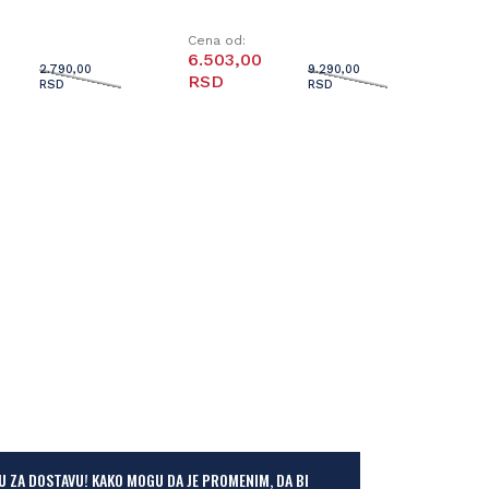
Cena od:
6.503,00
2.790,00
9.290,00
RSD
RSD
RSD
U ZA DOSTAVU! KAKO MOGU DA JE PROMENIM, DA BI