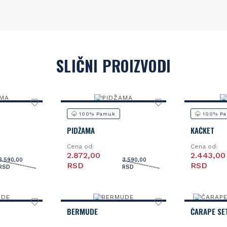
SLIČNI PROIZVODI
100% Pamuk
100% P
PIDŽAMA
KAČKET
Cena od:
Cena od:
2.872,00
2.443,00
3.590,00
3.590,00
RSD
RSD
RSD
RSD
BERMUDE
ČARAPE SE