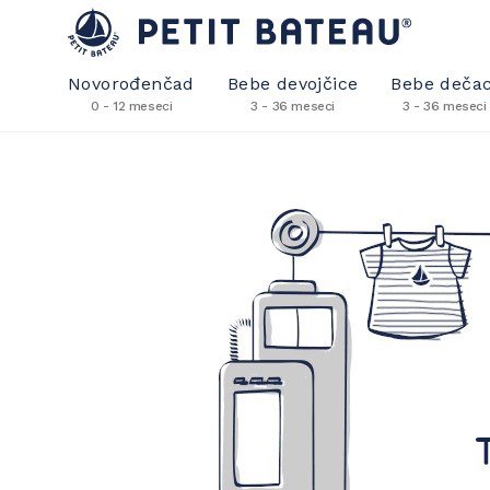
Novorođenčad
Bebe devojčice
Bebe dečac
0 - 12 meseci
3 - 36 meseci
3 - 36 meseci