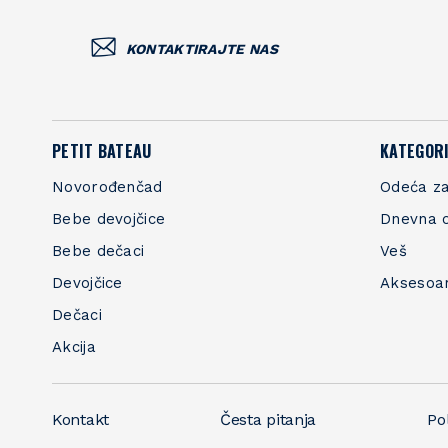
KONTAKTIRAJTE NAS
PETIT BATEAU
KATEGORI
Novorođenčad
Odeća za
Bebe devojčice
Dnevna 
Bebe dečaci
Veš
Devojčice
Aksesoa
Dečaci
Akcija
Kontakt
Česta pitanja
Pol