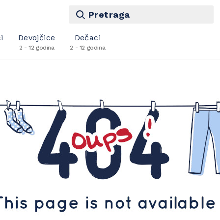
Pretraga
i
Devojčice
Dečaci
2 - 12 godina
2 - 12 godina