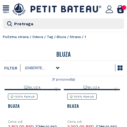
Meni
Pretraga
Početna strana
/
Odeca
/
Tag
/
Bluza
/
Strana
/
1
BLUZA
FILTER
31 proizvod(a)
100% Pamuk
100% Pamuk
BLUZA
BLUZA
Cena od:
Cena od:
3.913,00 RSD
3.003,00 RSD
5.590,00 RSD
4.290,00 RSD