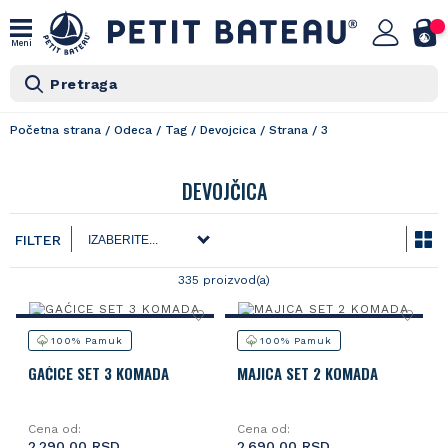
Meni
Pretraga
Početna strana
/
Odeca
/
Tag
/
Devojcica
/
Strana
/
3
DEVOJČICA
FILTER
335 proizvod(a)
100% Pamuk
100% Pamuk
GAĆICE SET 3 KOMADA
MAJICA SET 2 KOMADA
Cena od:
Cena od:
2.290,00 RSD
2.690,00 RSD