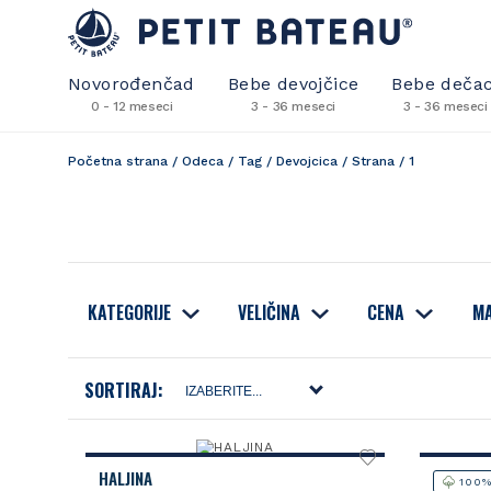
Novorođenčad
Bebe devojčice
Bebe dečac
0 - 12 meseci
3 - 36 meseci
3 - 36 meseci
Početna strana
/
Odeca
/
Tag
/
Devojcica
/
Strana
/
1
KATEGORIJE
VELIČINA
CENA
MA
SORTIRAJ:
HALJINA
100%