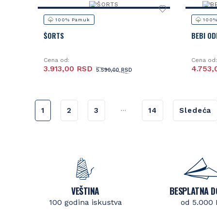
100% Pamuk
100%
ŠORTS
BEBI OD
Cena od:
Cena od:
3.913,00 RSD
4.753,
5.590,00 RSD
...
1
2
3
14
Sledeća
VEŠTINA
BESPLATNA D
100 godina iskustva
od 5.000